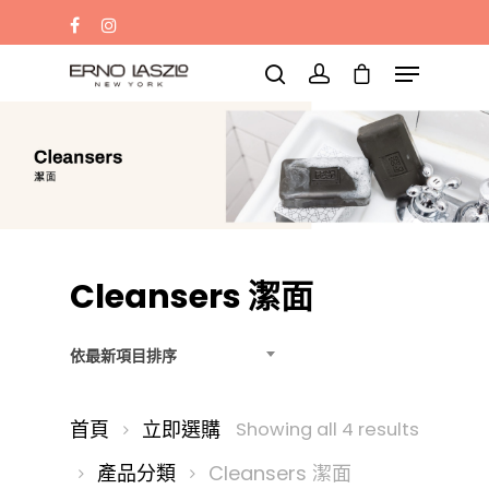
蛋白水
黑梘
黑油
Eye mask
Sleep mask
請輸入文字並按「Enter」鍵搜尋，或按
「Esc」鍵離開
Cleansers 潔面
依最新項目排序
首頁
立即選購
Sorted
Showing all 4 results
產品分類
Cleansers 潔面
by