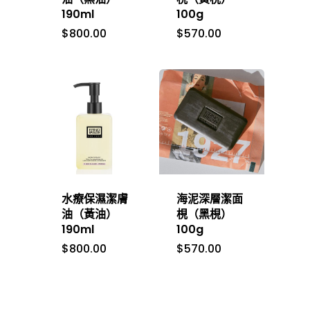
美肌分享
190ml
100g
Cleansers 潔面
Firmarine 水漾藍
肌膚問題
$
800.00
$
570.00
達人分享
聯絡我們
Exclusive Sets 限
Hydra-Therapy 
Dryness 保濕鎖水
活動花絮
Eye Cares 眼部護理
Phormula 3-10 
Fine Lines & Wrin
傳媒推薦
系列
衰老
Masks 面膜
Redness 舒緩鎮靜
Moisturizers 面霜
Uneven Skin Ton
Serums 精華
水療保濕潔膚
海泥深層潔面
Sensitive Skin 溫
Toners & Essence
油（黃油）
梘（黑梘）
190ml
100g
護液
$
800.00
$
570.00