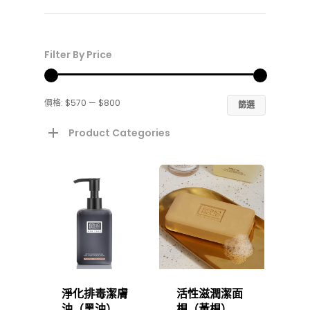
latest
Filter By Price
最
最
價格:
$570
—
$800
篩選
低
高
Product Categories
價
價
格
格
Sparkling Offer 閃亮熱
Exclusive Sets 限定套
護膚產品
產品分類
品牌故事
淨化排毒潔膚
活性滋潤潔面
Best Sellers 明星產
油（黑油）
梘（黃梘）
產品系列