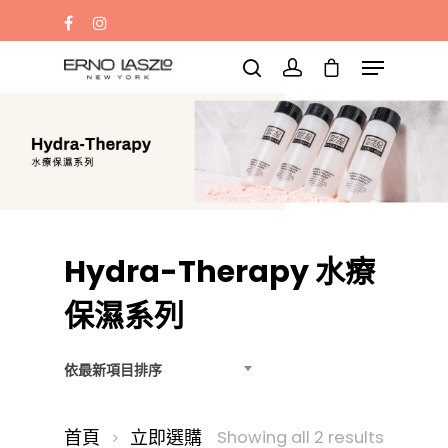
蛋白水
黑梘
黑油
Eye mask
Sleep mask
請輸入文字並按「Enter」鍵搜尋，或按
「Esc」鍵離開
Hydra-Therapy 水療
保濕系列
依最新項目排序
首頁
立即選購
Sorted
Showing all 2 results