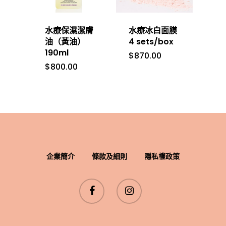
Eye Cares 眼部護理
Phormula 3-10 
Fine Lines & Wrin
傳媒推薦
系列
衰老
水療保濕潔膚
水療冰白面膜
Masks 面膜
油（黃油）
4 sets/box
Redness 舒緩鎮靜
190ml
Moisturizers 面霜
$
870.00
$
800.00
Uneven Skin Ton
Serums 精華
Sensitive Skin 溫
Toners & Essence
護液
企業簡介
條款及細則
隱私權政策