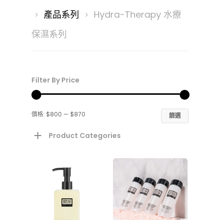
產品系列
Hydra-Therapy 水療
by
保濕系列
latest
Sparkling Offer 閃亮熱
Filter By Price
Exclusive Sets 限定套
最
最
價格:
$800
—
$870
篩選
護膚產品
低
高
Product Categories
產品分類
品牌故事
價
價
Best Sellers 明星產
產品系列
美肌分享
格
格
Cleansers 潔面
Firmarine 水漾藍
肌膚問題
達人分享
聯絡我們
Exclusive Sets 限
Hydra-Therapy 
Dryness 保濕鎖水
活動花絮