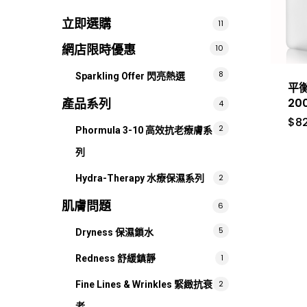
格
格
立即選購
11
網店限時優惠
10
8
Sparkling Offer 閃亮熱選
平
20
產品系列
4
$
8
2
Phormula 3-10 高效抗老療膚系
列
2
Hydra-Therapy 水療保濕系列
肌膚問題
6
5
Dryness 保濕鎖水
1
Redness 舒緩鎮靜
2
Fine Lines & Wrinkles 緊緻抗衰
老