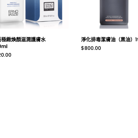
衡極緻煥顏滋潤護膚水
淨化排毒潔膚油（黑油）19
0ml
$
800.00
20.00