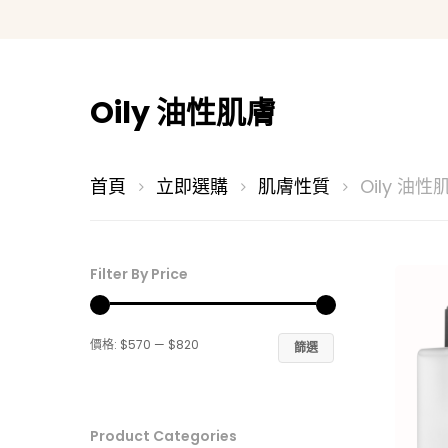
Oily 油性肌膚
首頁
立即選購
肌膚性質
Oily 油性
Filter By Price
最
最
價格:
$570
—
$820
篩選
低
高
價
價
Product Categories