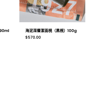
0ml
海泥深層潔面梘（黑梘）100g
$
570.00