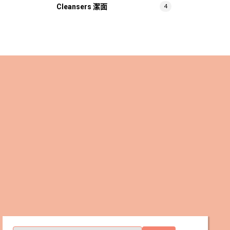
4
Cleansers 潔面