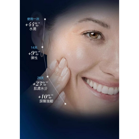
Best Sellers 明星產
產品系列
美肌分享
Cleansers 潔面
Firmarine 水漾藍
肌膚問題
達人分享
聯絡我們
Exclusive Sets 限
Hydra-Therapy 
Dryness 保濕鎖水
活動花絮
Eye Cares 眼部護理
Phormula 3-10 
Fine Lines & Wrin
傳媒推薦
系列
衰老
Masks 面膜
Redness 舒緩鎮靜
Moisturizers 面霜
Uneven Skin Ton
Serums 精華
Sensitive Skin 溫
Toners & Essence
護液