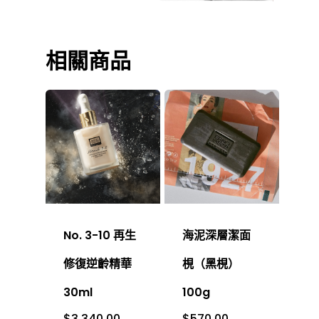
相關商品
No. 3-10 再生
海泥深層潔面
修復逆齡精華
梘（黑梘）
30ml
100g
$
3,340.00
$
570.00